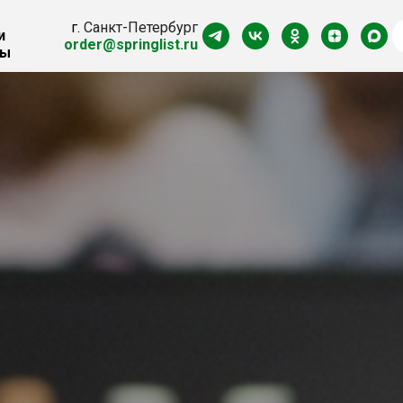
г.
Санкт-Петербург
и
order@springlist.ru
ты