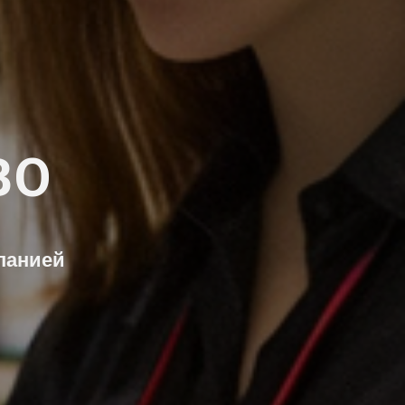
ВО
панией