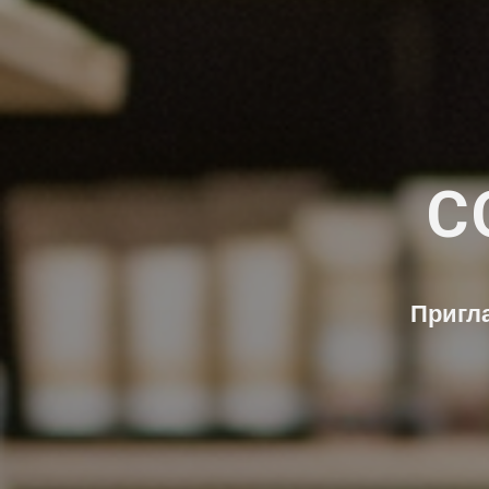
С
Пригл