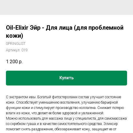
Oil-Elixir Эйр - Для лица (для проблемной
кожи)
SPRINGLIST
Артикул:
019
1 200
р.
Купить
С экстрактом ивы. Богатый фитостеролами состав улучшит состояние
кожи. Способствует уменьшению воспаления, улучшению барьерной
функции кожи и стимулирует производство коллагена. Снижает потерю
влаги из кожи, что делает ее более здоровой и увлажненной.
Можно использовать для массажа лица у специалиста, для самомассажа
со скребком гуаша и в качестве самостоятельного средства. Эликсир
помогает снять раздражение, обеззараживает кожу, защищает ее от