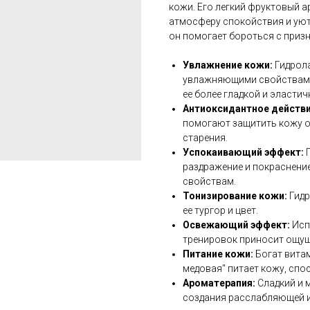
кожи. Его легкий фруктовый а
атмосферу спокойствия и уют
он помогает бороться с призн
Увлажнение кожи:
Гидрол
увлажняющими свойствами,
ее более гладкой и эластич
Антиоксидантное действ
помогают защитить кожу о
старения.
Успокаивающий эффект:
раздражение и покраснени
свойствам.
Тонизирование кожи:
Гид
ее тургор и цвет.
Освежающий эффект:
Исп
тренировок приносит ощущ
Питание кожи:
Богат вита
медовая" питает кожу, спо
Ароматерапия:
Сладкий и 
создания расслабляющей 