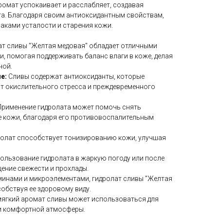
ромат успокаивает и расслабляет, создавая
а. Благодаря своим антиоксидантным свойствам,
аками усталости и старения кожи.
ат сливы "Желтая медовая" обладает отличными
 помогая поддерживать баланс влаги в коже, делая
ной.
ие:
Сливы содержат антиоксиданты, которые
т окислительного стресса и преждевременного
Применение гидролата может помочь снять
е кожи, благодаря его противовоспалительным
ролат способствует тонизированию кожи, улучшая
ользование гидролата в жаркую погоду или после
ение свежести и прохлады.
минами и микроэлементами, гидролат сливы "Желтая
собствуя ее здоровому виду.
мягкий аромат сливы может использоваться для
и комфортной атмосферы.