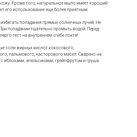
 кожу. Кроме того, натуральное мыло имеет хороший
ет его использование еще более приятным.
С избегать попадания прямых солнечных лучей. Не
 При попадании тщательно промыть водой. Перед
ерго-тест на внутреннем сгибе локтя!
вые соли жирных кислот кокосового,
ого, пальмового, касторового масел. Сварено на
 с яблоками, апельсинами, грейпфрутом и груша