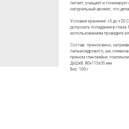
питает, очищает и тонизирует
натуральный аромат, что дела
Условия хранения: +5 до +20 
допускать попадания в глаза.
использованием проведите алл
Состав:: пряное вино, натрие
пальмоядрового, ши, оливков
пряном глинтвейне, томленом
ДxШxВ: 80x115x35 мм
Вес: 100 г