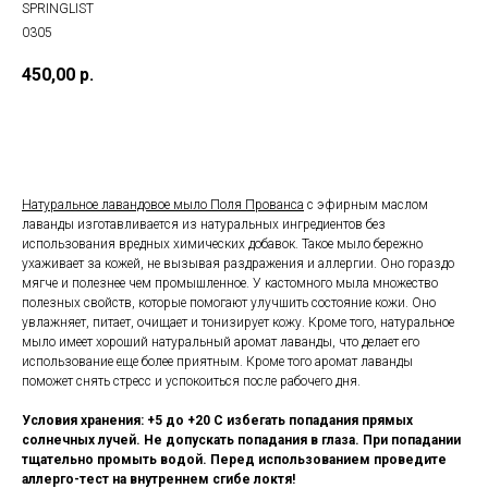
SPRINGLIST
0305
450,00
р.
Купить
Натуральное лавандовое мыло Поля Прованса
с эфирным маслом
лаванды изготавливается из натуральных ингредиентов без
использования вредных химических добавок. Такое мыло бережно
ухаживает за кожей, не вызывая раздражения и аллергии. Оно гораздо
мягче и полезнее чем промышленное. У кастомного мыла множество
полезных свойств, которые помогают улучшить состояние кожи. Оно
увлажняет, питает, очищает и тонизирует кожу. Кроме того, натуральное
мыло имеет хороший натуральный аромат лаванды, что делает его
использование еще более приятным. Кроме того аромат лаванды
поможет снять стресс и успокоиться после рабочего дня.
Условия хранения: +5 до +20 С избегать попадания прямых
солнечных лучей. Не допускать попадания в глаза. При попадании
тщательно промыть водой. Перед использованием проведите
аллерго-тест на внутреннем сгибе локтя!